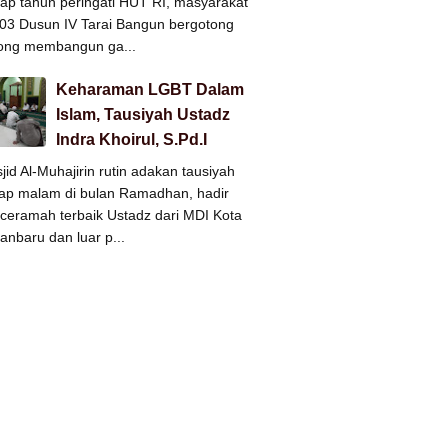
iap tahun peringati HUT RI, masyarakat
3 Dusun IV Tarai Bangun bergotong
ong membangun ga...
Keharaman LGBT Dalam
Islam, Tausiyah Ustadz
Indra Khoirul, S.Pd.I
jid Al-Muhajirin rutin adakan tausiyah
iap malam di bulan Ramadhan, hadir
ceramah terbaik Ustadz dari MDI Kota
anbaru dan luar p...