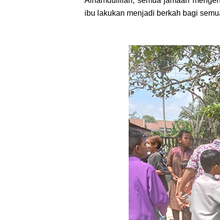
Alhamdulillah, semua jamaah mengen
ibu lakukan menjadi berkah bagi semu