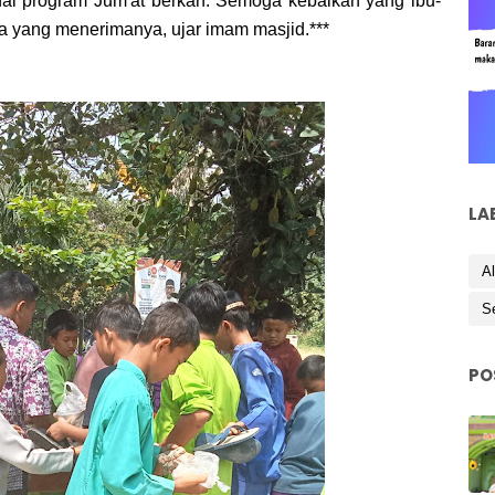
al program Jum'at berkah. Semoga kebaikan yang ibu-
a yang menerimanya, ujar imam masjid.***
LA
Al
S
PO