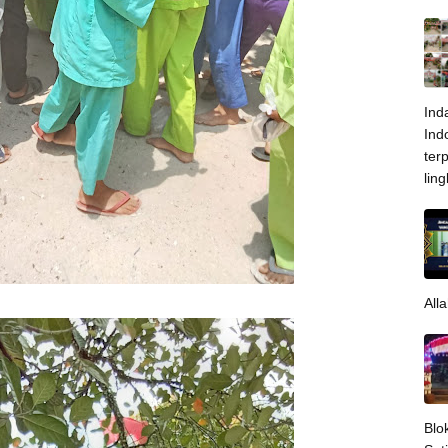
Ind
Ind
ter
lin
All
Blo