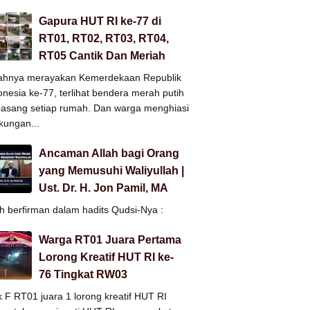
Gapura HUT RI ke-77 di
RT01, RT02, RT03, RT04,
RT05 Cantik Dan Meriah
ahnya merayakan Kemerdekaan Republik
onesia ke-77, terlihat bendera merah putih
pasang setiap rumah. Dan warga menghiasi
gkungan...
Ancaman Allah bagi Orang
yang Memusuhi Waliyullah |
Ust. Dr. H. Jon Pamil, MA
ah berfirman dalam hadits Qudsi-Nya :
Warga RT01 Juara Pertama
Lorong Kreatif HUT RI ke-
76 Tingkat RW03
k F RT01 juara 1 lorong kreatif HUT RI