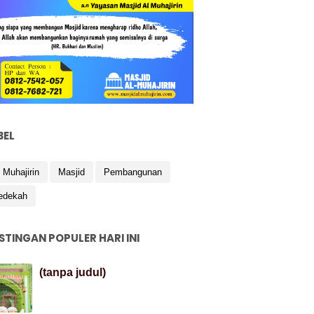
BEL
 Muhajirin
Masjid
Pembangunan
edekah
STINGAN POPULER HARI INI
(tanpa judul)