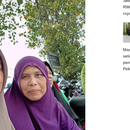
Set
RW0
roy
Mas
set
pen
Pek