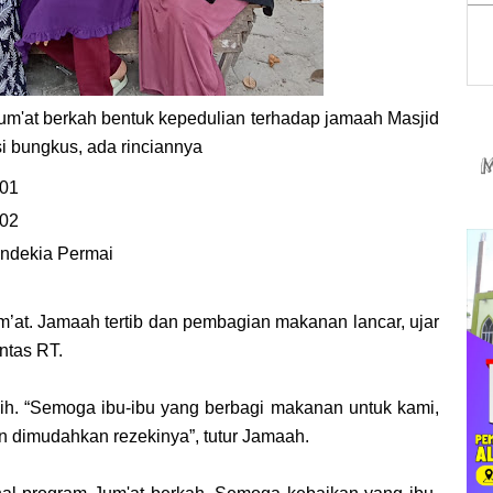
Jum'at berkah bentuk kepedulian terhadap jamaah Masjid
si bungkus, ada rinciannya
T01
T02
endekia Permai
m’at. Jamaah tertib dan pembagian makanan lancar, ujar
ntas RT.
h. “Semoga ibu-ibu yang berbagi makanan untuk kami,
n dimudahkan rezekinya”, tutur Jamaah.