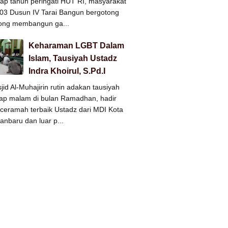
iap tahun peringati HUT RI, masyarakat
3 Dusun IV Tarai Bangun bergotong
ong membangun ga...
Keharaman LGBT Dalam
Islam, Tausiyah Ustadz
Indra Khoirul, S.Pd.I
jid Al-Muhajirin rutin adakan tausiyah
iap malam di bulan Ramadhan, hadir
ceramah terbaik Ustadz dari MDI Kota
anbaru dan luar p...