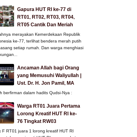
Gapura HUT RI ke-77 di
RT01, RT02, RT03, RT04,
RT05 Cantik Dan Meriah
ahnya merayakan Kemerdekaan Republik
onesia ke-77, terlihat bendera merah putih
pasang setiap rumah. Dan warga menghiasi
gkungan...
Ancaman Allah bagi Orang
yang Memusuhi Waliyullah |
Ust. Dr. H. Jon Pamil, MA
ah berfirman dalam hadits Qudsi-Nya :
Warga RT01 Juara Pertama
Lorong Kreatif HUT RI ke-
76 Tingkat RW03
k F RT01 juara 1 lorong kreatif HUT RI