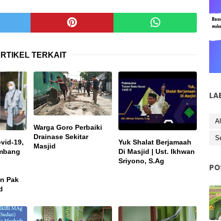
RTIKEL TERKAIT
LA
Al
Warga Goro Perbaiki
Drainase Sekitar
S
vid-19,
Yuk Shalat Berjamaah
Masjid
mbang
Di Masjid | Ust. Ikhwan
Sriyono, S.Ag
PO
an Pak
d