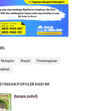
BEL
 Muhajirin
Masjid
Pembangunan
edekah
STINGAN POPULER HARI INI
(tanpa judul)