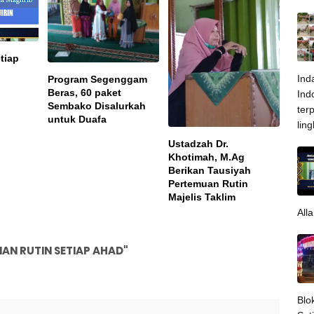
tiap
Ind
Program Segenggam
Beras, 60 paket
Ind
Sembako Disalurkah
ter
untuk Duafa
lin
Ustadzah Dr.
Khotimah, M.Ag
Berikan Tausiyah
Pertemuan Rutin
Majelis Taklim
All
AN RUTIN SETIAP AHAD"
Blo