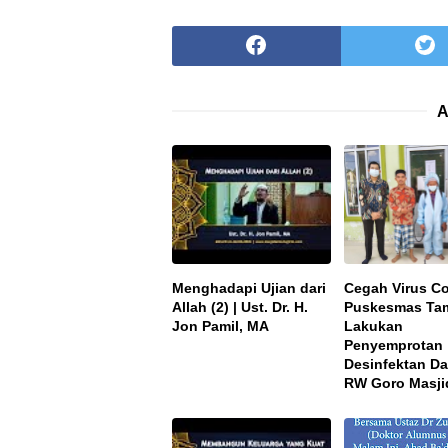
A
Menghadapi Ujian dari
Cegah Virus Co
Allah (2) | Ust. Dr. H.
Puskesmas Ta
Jon Pamil, MA
Lakukan
Penyemprotan
Desinfektan D
RW Goro Masji