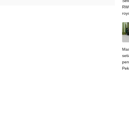
Set
RW0
roy
Mas
set
pen
Pek