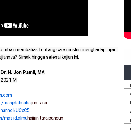
dz kembali membahas tentang cara muslim menghadapi ujian 
ajiannya? Simak hingga selesai kajian ini.
. Dr. H. Jon Pamil, MA
s 2021 M
in.com
m/masjidalmuha
jirin.tarai
hannel/UCxC5...
m/masjid.almu
hajirin.taraibangun