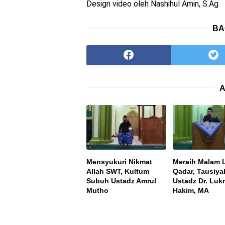
Design video oleh Nashihul Amin, S.Ag
BA
A
Mensyukuri Nikmat
Meraih Malam L
Allah SWT, Kultum
Qadar, Tausiya
Subuh Ustadz Amrul
Ustadz Dr. Lu
Mutho
Hakim, MA