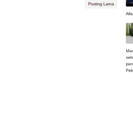
Posting Lama
All
Mas
set
pen
Pek