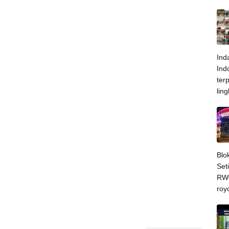
Ind
Ind
ter
lin
Blo
Set
RW0
roy