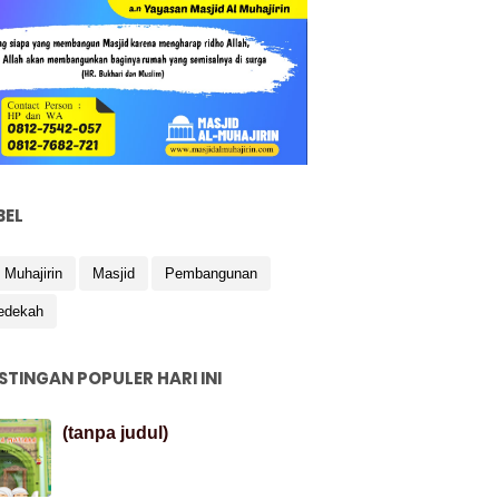
BEL
 Muhajirin
Masjid
Pembangunan
edekah
STINGAN POPULER HARI INI
(tanpa judul)