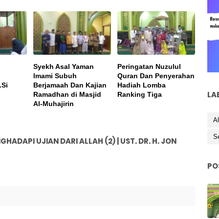
Syekh Asal Yaman
Peringatan Nuzulul
Imami Subuh
Quran Dan Penyerahan
.Si
Berjamaah Dan Kajian
Hadiah Lomba
LA
Ramadhan di Masjid
Ranking Tiga
Al-Muhajirin
Al
S
DAPI UJIAN DARI ALLAH (2) | UST. DR. H. JON
PO