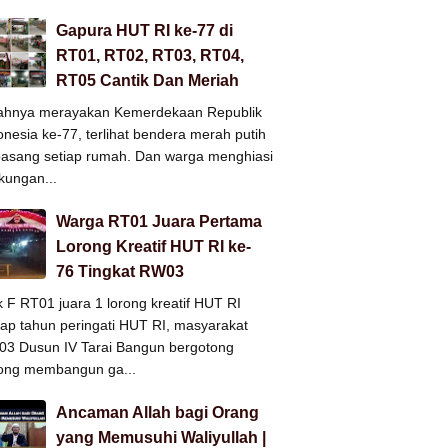
Gapura HUT RI ke-77 di
RT01, RT02, RT03, RT04,
RT05 Cantik Dan Meriah
ahnya merayakan Kemerdekaan Republik
onesia ke-77, terlihat bendera merah putih
pasang setiap rumah. Dan warga menghiasi
gkungan...
Warga RT01 Juara Pertama
Lorong Kreatif HUT RI ke-
76 Tingkat RW03
k F RT01 juara 1 lorong kreatif HUT RI
iap tahun peringati HUT RI, masyarakat
3 Dusun IV Tarai Bangun bergotong
ong membangun ga...
Ancaman Allah bagi Orang
yang Memusuhi Waliyullah |