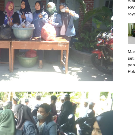
Set
RW0
roy
Mas
set
pen
Pek