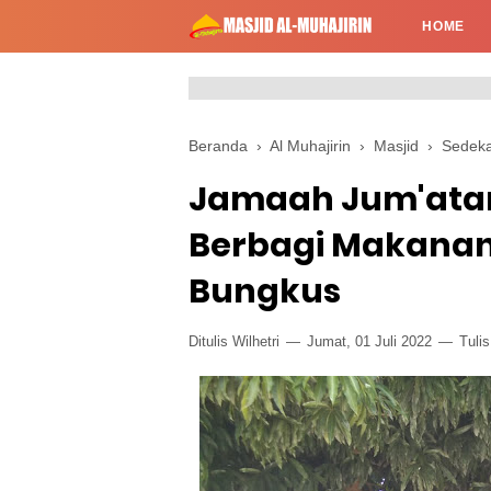
HOME
Beranda
›
Al Muhajirin
›
Masjid
›
Sedek
Jamaah Jum'atan
Berbagi Makanan, 
Bungkus
Ditulis Wilhetri
Jumat, 01 Juli 2022
Tuli