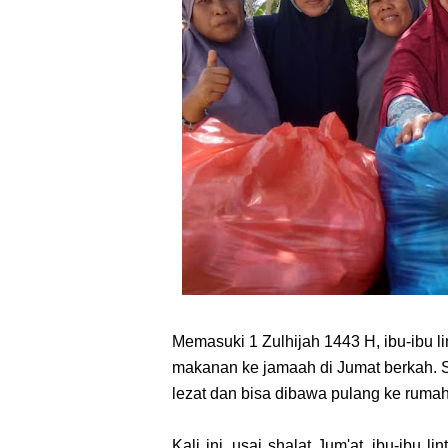
Memasuki 1 Zulhijah 1443 H, ibu-ibu li
makanan ke jamaah di Jumat berkah.
lezat dan bisa dibawa pulang ke ruma
Kali ini, usai shalat Jum'at, ibu-ib