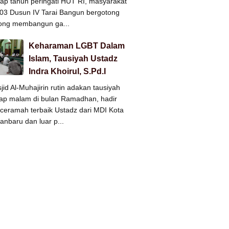
iap tahun peringati HUT RI, masyarakat
3 Dusun IV Tarai Bangun bergotong
ong membangun ga...
Keharaman LGBT Dalam
Islam, Tausiyah Ustadz
Indra Khoirul, S.Pd.I
jid Al-Muhajirin rutin adakan tausiyah
iap malam di bulan Ramadhan, hadir
ceramah terbaik Ustadz dari MDI Kota
anbaru dan luar p...