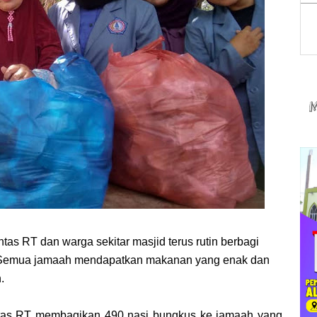
ntas RT dan warga sekitar masjid terus rutin berbagi
 Semua jamaah mendapatkan makanan yang enak dan
h.
u lintas RT membagikan 490 nasi bungkus ke jamaah yang