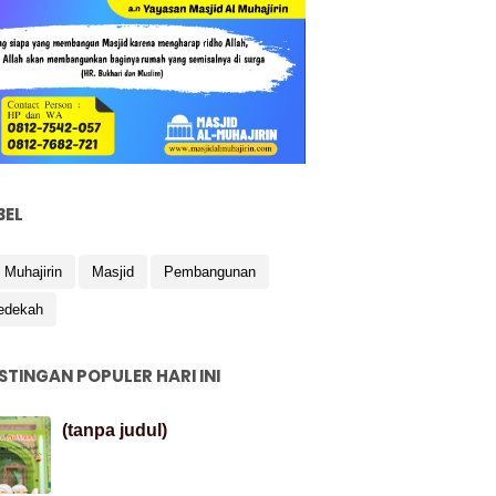
BEL
 Muhajirin
Masjid
Pembangunan
edekah
STINGAN POPULER HARI INI
(tanpa judul)