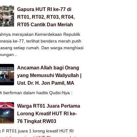
Gapura HUT RI ke-77 di
RT01, RT02, RT03, RT04,
RT05 Cantik Dan Meriah
ahnya merayakan Kemerdekaan Republik
onesia ke-77, terlihat bendera merah putih
pasang setiap rumah. Dan warga menghiasi
gkungan...
Ancaman Allah bagi Orang
yang Memusuhi Waliyullah |
Ust. Dr. H. Jon Pamil, MA
ah berfirman dalam hadits Qudsi-Nya :
Warga RT01 Juara Pertama
Lorong Kreatif HUT RI ke-
76 Tingkat RW03
k F RT01 juara 1 lorong kreatif HUT RI