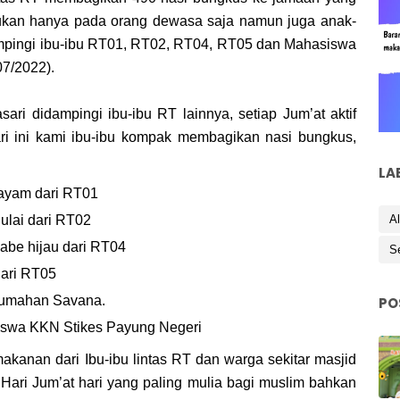
 bukan hanya pada orang dewasa saja namun juga anak-
mpingi ibu-ibu RT01, RT02, RT04, RT05 dan Mahasiswa
07/2022).
ri didampingi ibu-ibu RT lainnya, setiap Jum’at aktif
i ini kami ibu-ibu kompak membagikan nasi bungkus,
LA
 ayam dari RT01
Al
ulai dari RT02
abe hijau dari RT04
S
dari RT05
erumahan Savana.
PO
siswa KKN Stikes Payung Negeri
akanan dari Ibu-ibu lintas RT dan warga sekitar masjid
. Hari Jum’at hari yang paling mulia bagi muslim bahkan